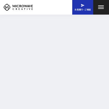
send
dehaze
お見積り･ご相談
©2025 MICROWAVE CREATIVE Inc.
次世代のWebサイト制作･リニューアル
Studio
ノーコードWebサイト制作代行
プロモーションサイトやLP、コーポレートサイトまで、
｢低コスト｣ で ｢高品質｣ なWebサイト構築を実現します。